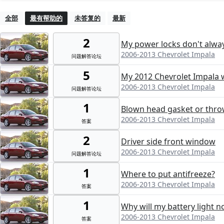
全部
最有帮助的
未答复的
最新
2
My power locks don't always
2006-2013 Chevrolet Impala
问题解答论坛
5
My 2012 Chevrolet Impala w
2006-2013 Chevrolet Impala
问题解答论坛
1
Blown head gasket or throw
2006-2013 Chevrolet Impala
答案
2
Driver side front window
2006-2013 Chevrolet Impala
问题解答论坛
1
Where to put antifreeze?
2006-2013 Chevrolet Impala
答案
1
Why will my battery light no
2006-2013 Chevrolet Impala
答案