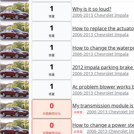
1
Why is it so loud?
2006-2013 Chevrolet Impala
答案
1
How to replace the actuato
2006-2013 Chevrolet Impala
答案
1
How to change the water
2006-2013 Chevrolet Impala
答案
1
2012 impala parking brake
2006-2013 Chevrolet Impala
答案
1
Ac problem blower works bu
2006-2013 Chevrolet Impala
答案
0
My transmission module is 
2006-2013 Chevrolet I
未答复
问题解答论坛
0
How to change a power st
2006-2013 Chevrolet I
未答复
问题解答论坛