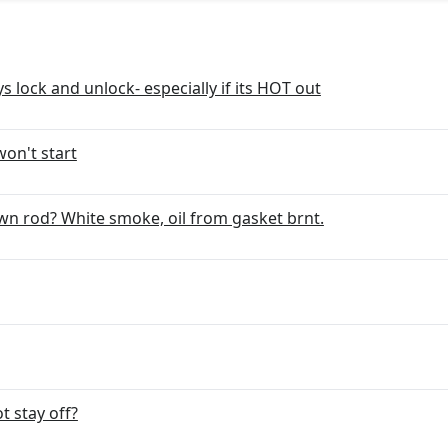
 lock and unlock- especially if its HOT out
on't start
n rod? White smoke, oil from gasket brnt.
t stay off?