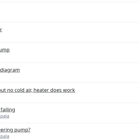
r
pump
 diagram
t no cold air, heater does work
failing
mpala
eering pump?
mpala