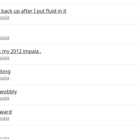
ack up after I put fluid in it
mpala
mpala
rt my 2012 impala .
mpala
rking
mpala
d wobbly
mpala
rward
mpala
mpala