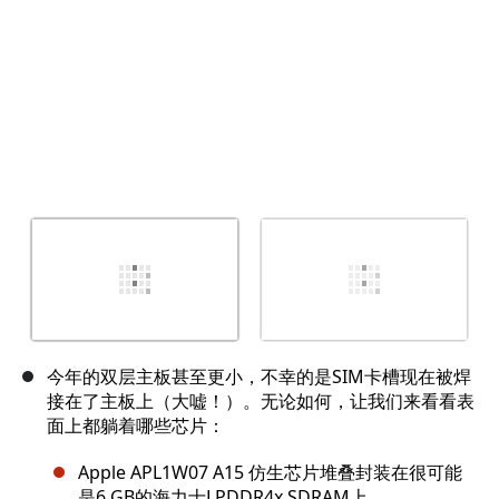
今年的双层主板甚至更小，不幸的是SIM卡槽现在被焊
接在了主板上（大嘘！）。无论如何，让我们来看看表
面上都躺着哪些芯片：
Apple APL1W07 A15 仿生芯片堆叠封装在很可能
是6 GB的海力士LPDDR4x SDRAM上