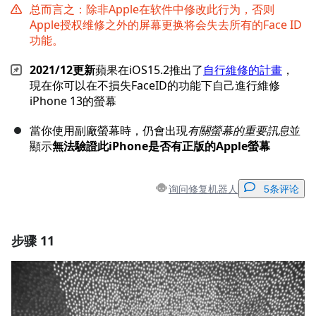
总而言之：除非Apple在软件中修改此行为，否则
Apple授权维修之外的屏幕更换将会失去所有的Face ID
功能。
2021/12更新
蘋果在iOS15.2推出了
自行維修的計畫
，
現在你可以在不損失FaceID的功能下自己進行維修
iPhone 13的螢幕
當你使用副廠螢幕時，仍會出現
有關螢幕的重要訊息
並
顯示
無法驗證此iPhone是否有正版的Apple螢幕
询问修复机器人
5条评论
步骤 11
添加一条评论
添加评论