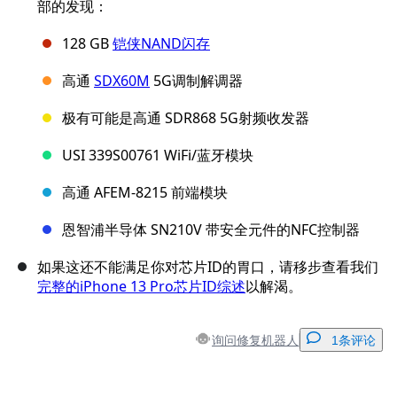
部的发现：
128 GB
铠侠NAND闪存
高通
SDX60M
5G调制解调器
极有可能是高通 SDR868 5G射频收发器
USI 339S00761 WiFi/蓝牙模块
高通 AFEM-8215 前端模块
恩智浦半导体 SN210V 带安全元件的NFC控制器
如果这还不能满足你对芯片ID的胃口，请移步查看我们
完整的iPhone 13 Pro芯片ID综述
以解渴。
询问修复机器人
1条评论