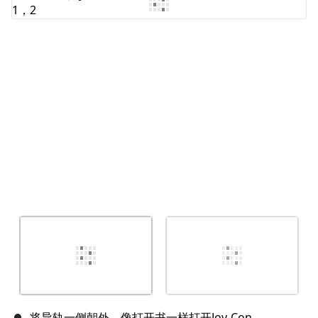
添加评论
取消
发帖评论
将导轨一侧朝外，像打开书一样打开Joy-Con。