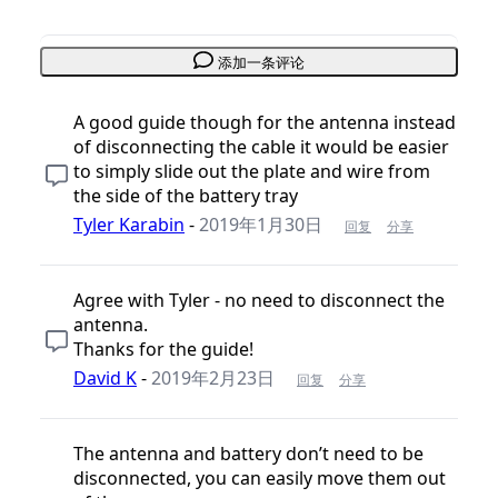
添加一条评论
A good guide though for the antenna instead
of disconnecting the cable it would be easier
to simply slide out the plate and wire from
the side of the battery tray
Tyler Karabin
-
2019年1月30日
回复
分享
Agree with Tyler - no need to disconnect the
antenna.
Thanks for the guide!
David K
-
2019年2月23日
回复
分享
The antenna and battery don’t need to be
disconnected, you can easily move them out