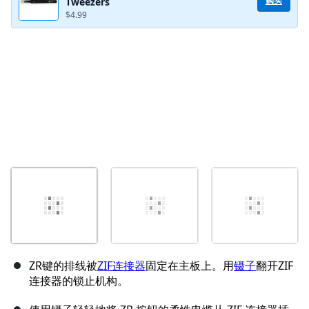
购买
Tweezers
$4.99
取消
发帖评论
ZR键的排线被
ZIF连接器
固定在主板上。用
镊子
翻开ZIF
连接器的锁止机构。