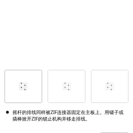
取消
发帖评论
摇杆的排线同样被ZIF连接器固定在主板上。用镊子或
撬棒掀开ZIF的锁止机构并移走排线。