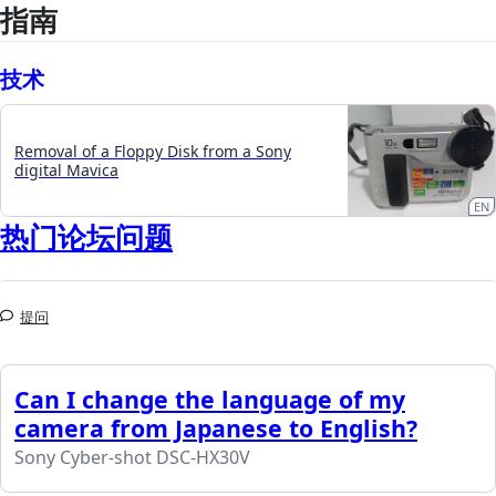
指南
技术
Removal of a Floppy Disk from a Sony
digital Mavica
EN
热门论坛问题
提问
Can I change the language of my
camera from Japanese to English?
Sony Cyber-shot DSC-HX30V