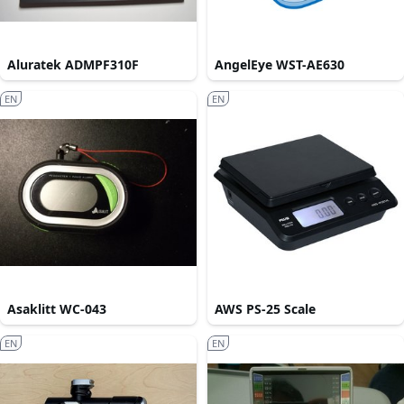
Aluratek ADMPF310F
AngelEye WST-AE630
EN
EN
Asaklitt WC-043
AWS PS-25 Scale
EN
EN