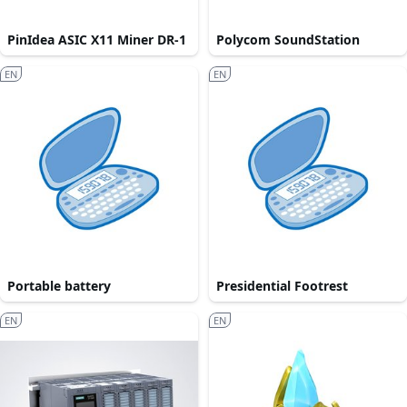
PinIdea ASIC X11 Miner DR-1
Polycom SoundStation
EN
EN
Portable battery
Presidential Footrest
EN
EN