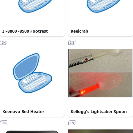
IT-8800 -8500 Footrest
Keelcrab
EN
EN
Keenovo Bed Heater
Kellogg's Lightsaber Spoon
EN
EN