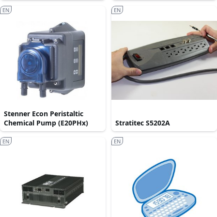
EN
EN
Stenner Econ Peristaltic
Chemical Pump (E20PHx)
Stratitec S5202A
EN
EN