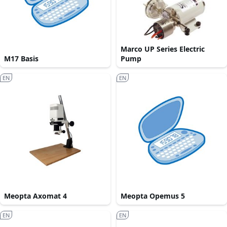
Marco UP Series Electric
M17 Basis
Pump
EN
EN
Meopta Axomat 4
Meopta Opemus 5
EN
EN