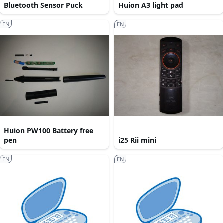
Bluetooth Sensor Puck
Huion A3 light pad
EN
EN
Huion PW100 Battery free
pen
i25 Rii mini
EN
EN