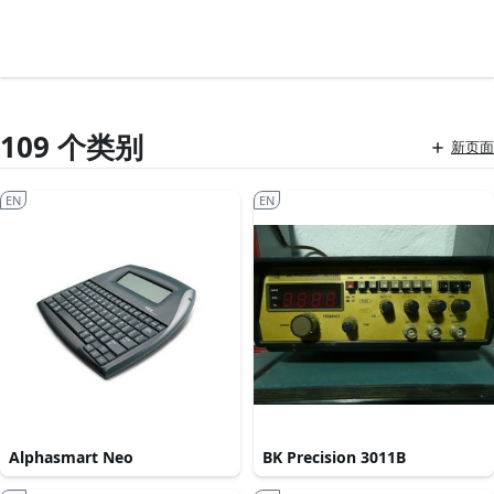
109 个类别
新页面
EN
EN
Alphasmart Neo
BK Precision 3011B