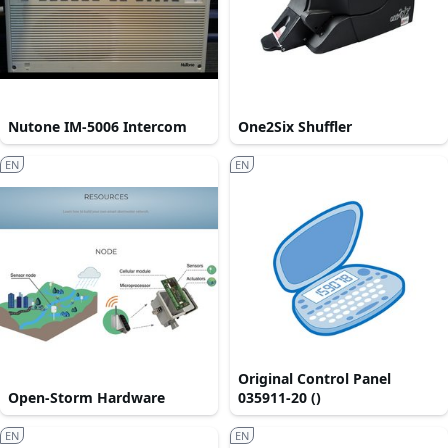
Nutone IM-5006 Intercom
One2Six Shuffler
EN
EN
Original Control Panel
Open-Storm Hardware
035911-20 ()
EN
EN