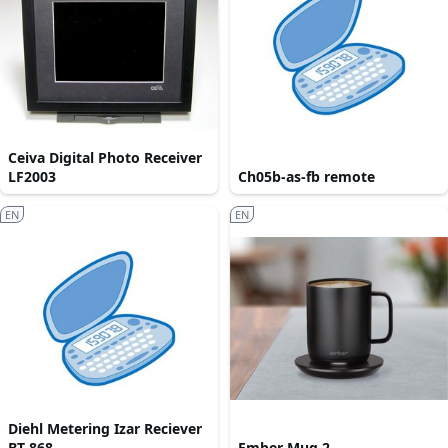
Ceiva Digital Photo Receiver
LF2003
Ch05b-as-fb remote
EN
EN
Diehl Metering Izar Reciever
BT 868
Ember Mug 2