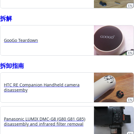
EN
拆​解
GooGo Teardown
EN
拆卸指南
HTC RE Companion Handheld camera
disassemby
EN
Panasonic LUMIX DMC-G8 (G80 G81 G85)
disassembly and infrared filter removal
EN