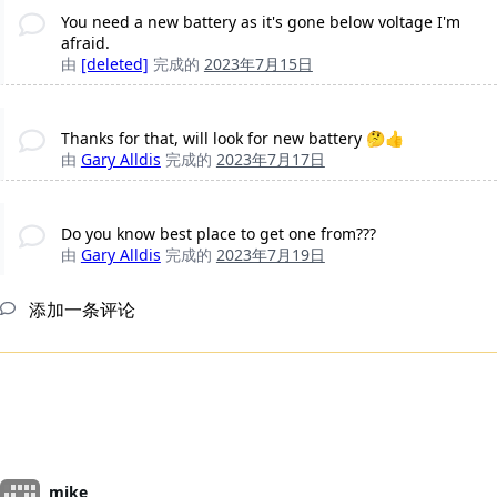
You need a new battery as it's gone below voltage I'm
afraid.
由
[deleted]
完成的
2023年7月15日
Thanks for that, will look for new battery 🤔👍
由
Gary Alldis
完成的
2023年7月17日
Do you know best place to get one from???
由
Gary Alldis
完成的
2023年7月19日
添加一条评论
mike