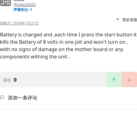
@mike28302
声誉积分: 1
更多选项
发帖于:
2024年7月21日
Battery is charged and ,each time I press the start button it
kills the Battery of 8 volts in one jolt and won't turn on ,
with no signs of damage on the mother board or any
components withing the unit .
0
得分
添加一条评论