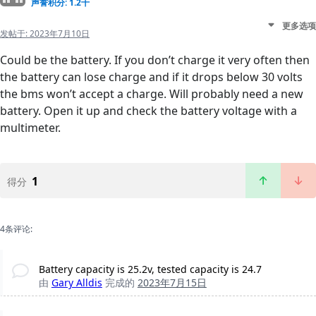
声誉积分: 1.2千
更多选项
发帖于:
2023年7月10日
Could be the battery. If you don’t charge it very often then
the battery can lose charge and if it drops below 30 volts
the bms won’t accept a charge. Will probably need a new
battery. Open it up and check the battery voltage with a
multimeter.
1
得分
4条评论:
Battery capacity is 25.2v, tested capacity is 24.7
由
Gary Alldis
完成的
2023年7月15日