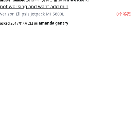
Sarah Westberg
answer deleted
2019年11月14日
由
not working and want add min
Verizon Ellipsis Jetpack MHS800L
0个答案
amanda gentry
asked
2017年7月2日
由