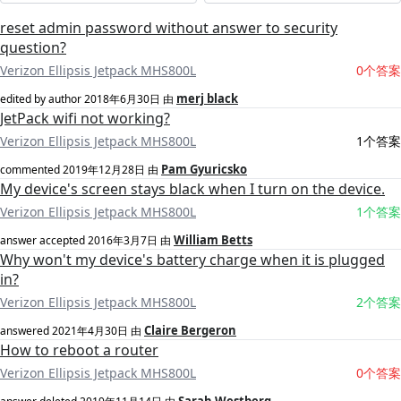
reset admin password without answer to security
question?
Verizon Ellipsis Jetpack MHS800L
0个答案
merj black
edited by author
2018年6月30日
由
JetPack wifi not working?
Verizon Ellipsis Jetpack MHS800L
1个答案
Pam Gyuricsko
commented
2019年12月28日
由
My device's screen stays black when I turn on the device.
Verizon Ellipsis Jetpack MHS800L
1个答案
William Betts
answer accepted
2016年3月7日
由
Why won't my device's battery charge when it is plugged
in?
Verizon Ellipsis Jetpack MHS800L
2个答案
Claire Bergeron
answered
2021年4月30日
由
How to reboot a router
Verizon Ellipsis Jetpack MHS800L
0个答案