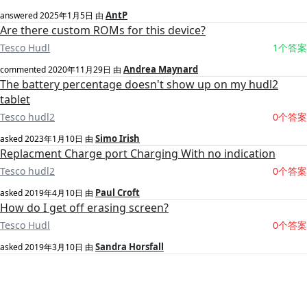
AntP
answered
2025年1月5日
由
Are there custom ROMs for this device?
Tesco Hudl
1个答案
Andrea Maynard
commented
2020年11月29日
由
The battery percentage doesn't show up on my hudl2
tablet
Tesco hudl2
0个答案
Simo Irish
asked
2023年1月10日
由
Replacment Charge port Charging With no indication
Tesco hudl2
0个答案
Paul Croft
asked
2019年4月10日
由
How do I get off erasing screen?
Tesco Hudl
0个答案
Sandra Horsfall
asked
2019年3月10日
由