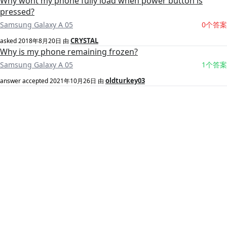
Why wont my phone fully load when power button is
pressed?
Samsung Galaxy A 05
0个答案
CRYSTAL
asked
2018年8月20日
由
Why is my phone remaining frozen?
Samsung Galaxy A 05
1个答案
oldturkey03
answer accepted
2021年10月26日
由