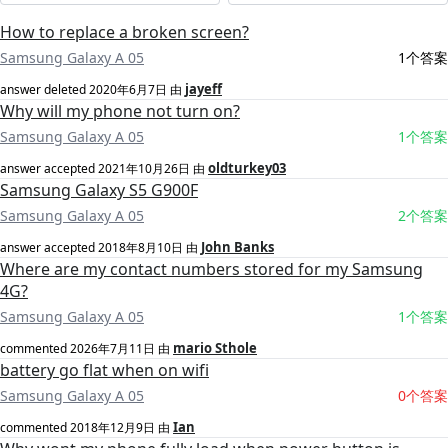
How to replace a broken screen?
Samsung Galaxy A 05
1个答案
jayeff
answer deleted
2020年6月7日
由
Why will my phone not turn on?
Samsung Galaxy A 05
1个答案
oldturkey03
answer accepted
2021年10月26日
由
Samsung Galaxy S5 G900F
Samsung Galaxy A 05
2个答案
John Banks
answer accepted
2018年8月10日
由
Where are my contact numbers stored for my Samsung
4G?
Samsung Galaxy A 05
1个答案
mario Sthole
commented
2026年7月11日
由
battery go flat when on wifi
Samsung Galaxy A 05
0个答案
Ian
commented
2018年12月9日
由