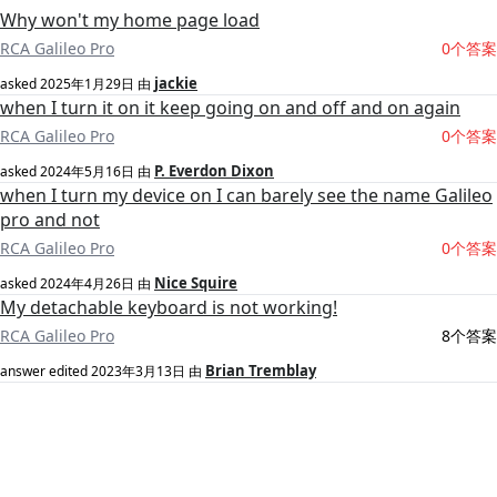
Why won't my home page load
RCA Galileo Pro
0个答案
jackie
asked
2025年1月29日
由
when I turn it on it keep going on and off and on again
RCA Galileo Pro
0个答案
P. Everdon Dixon
asked
2024年5月16日
由
when I turn my device on I can barely see the name Galileo
pro and not
RCA Galileo Pro
0个答案
Nice Squire
asked
2024年4月26日
由
My detachable keyboard is not working!
RCA Galileo Pro
8个答案
Brian Tremblay
answer edited
2023年3月13日
由