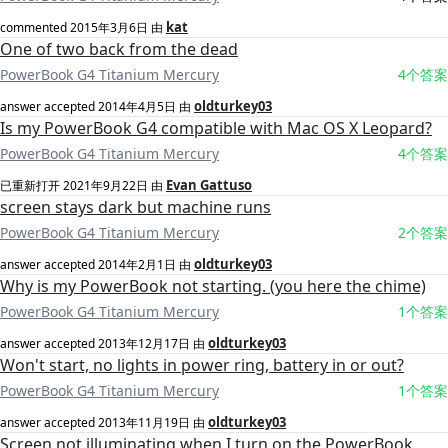
kat
commented
2015年3月6日
由
One of two back from the dead
PowerBook G4 Titanium Mercury
4个答案
oldturkey03
answer accepted
2014年4月5日
由
Is my PowerBook G4 compatible with Mac OS X Leopard?
PowerBook G4 Titanium Mercury
4个答案
Evan Gattuso
已重新打开
2021年9月22日
由
screen stays dark but machine runs
PowerBook G4 Titanium Mercury
2个答案
oldturkey03
answer accepted
2014年2月1日
由
Why is my PowerBook not starting. (you here the chime)
PowerBook G4 Titanium Mercury
1个答案
oldturkey03
answer accepted
2013年12月17日
由
Won't start, no lights in power ring, battery in or out?
PowerBook G4 Titanium Mercury
1个答案
oldturkey03
answer accepted
2013年11月19日
由
Screen not illuminating when I turn on the PowerBook