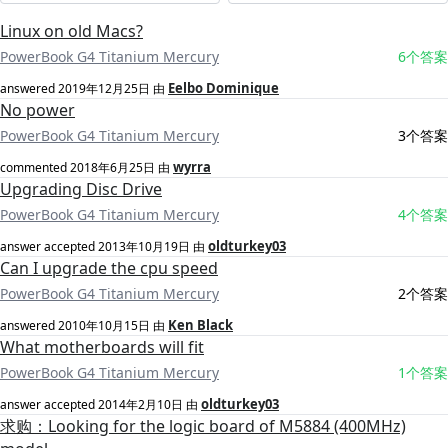
Linux on old Macs?
PowerBook G4 Titanium Mercury
6个答案
Eelbo Dominique
answered
2019年12月25日
由
No power
PowerBook G4 Titanium Mercury
3个答案
wyrra
commented
2018年6月25日
由
Upgrading Disc Drive
PowerBook G4 Titanium Mercury
4个答案
oldturkey03
answer accepted
2013年10月19日
由
Can I upgrade the cpu speed
PowerBook G4 Titanium Mercury
2个答案
Ken Black
answered
2010年10月15日
由
What motherboards will fit
PowerBook G4 Titanium Mercury
1个答案
oldturkey03
answer accepted
2014年2月10日
由
求购：Looking for the logic board of M5884 (400MHz)