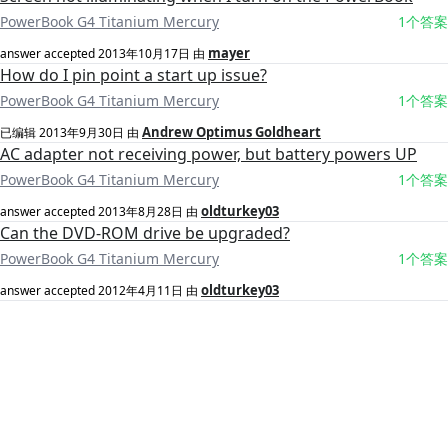
PowerBook G4 Titanium Mercury
1个答案
mayer
answer accepted
2013年10月17日
由
How do I pin point a start up issue?
PowerBook G4 Titanium Mercury
1个答案
Andrew Optimus Goldheart
已编辑
2013年9月30日
由
AC adapter not receiving power, but battery powers UP
PowerBook G4 Titanium Mercury
1个答案
oldturkey03
answer accepted
2013年8月28日
由
Can the DVD-ROM drive be upgraded?
PowerBook G4 Titanium Mercury
1个答案
oldturkey03
answer accepted
2012年4月11日
由