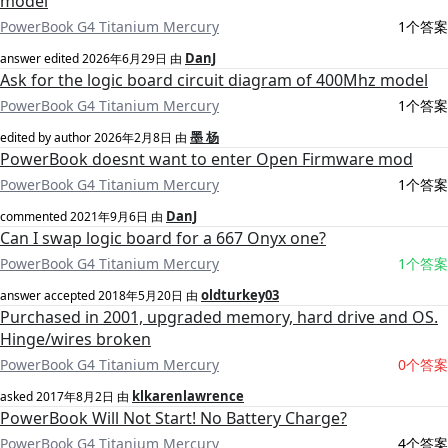
model
PowerBook G4 Titanium Mercury
1个答案
DanJ
answer edited
2026年6月29日
由
Ask for the logic board circuit diagram of 400Mhz model
PowerBook G4 Titanium Mercury
1个答案
墨 杨
edited by author
2026年2月8日
由
PowerBook doesnt want to enter Open Firmware mod
PowerBook G4 Titanium Mercury
1个答案
DanJ
commented
2021年9月6日
由
Can I swap logic board for a 667 Onyx one?
PowerBook G4 Titanium Mercury
1个答案
oldturkey03
answer accepted
2018年5月20日
由
Purchased in 2001, upgraded memory, hard drive and OS.
Hinge/wires broken
PowerBook G4 Titanium Mercury
0个答案
klkarenlawrence
asked
2017年8月2日
由
PowerBook Will Not Start! No Battery Charge?
PowerBook G4 Titanium Mercury
4个答案