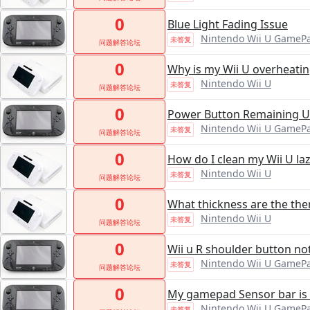
0
Blue Light Fading Issue
Nintendo Wii U GameP
未答复
问题解答论坛
0
Why is my Wii U overheati
Nintendo Wii U
未答复
问题解答论坛
0
Power Button Remaining Un
Nintendo Wii U GameP
未答复
问题解答论坛
0
How do I clean my Wii U laz
Nintendo Wii U
未答复
问题解答论坛
0
What thickness are the th
Nintendo Wii U
未答复
问题解答论坛
0
Wii u R shoulder button no
Nintendo Wii U GameP
未答复
问题解答论坛
0
My gamepad Sensor bar is
Nintendo Wii U GameP
未答复