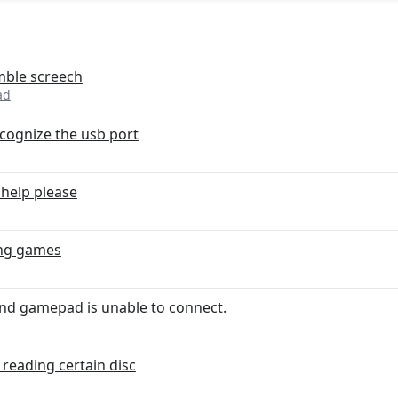
ble screech
ad
cognize the usb port
 help please
ing games
and gamepad is unable to connect.
reading certain disc