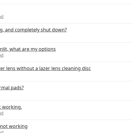
ad
ng, and completely shut down?
lit, what are my options
ad
er lens without a lazer lens cleaning disc
ermal pads?
t working.
ad
 not working
ad