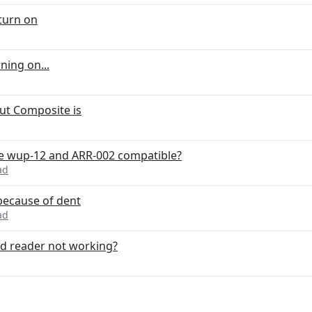
turn on
ning on...
ut Composite is
are wup-12 and ARR-002 compatible?
ad
because of dent
ad
rd reader not working?