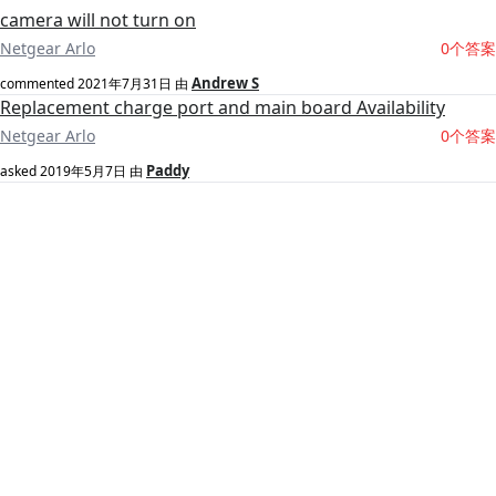
camera will not turn on
Netgear Arlo
0个答案
Andrew S
commented
2021年7月31日
由
Replacement charge port and main board Availability
Netgear Arlo
0个答案
Paddy
asked
2019年5月7日
由