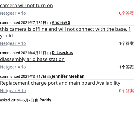
camera will not turn on
Netgear Arlo
0个答案
Andrew S
commented
2021年7月31日
由
this camera is offline and will not connect with the base. 1
yr old
Netgear Arlo
1个答案
D. Liseckas
commented
2021年4月11日
由
diassembly arlo base station
Netgear Arlo
1个答案
Jennifer Meehan
commented
2021年3月17日
由
Replacement charge port and main board Availability
Netgear Arlo
0个答案
Paddy
asked
2019年5月7日
由