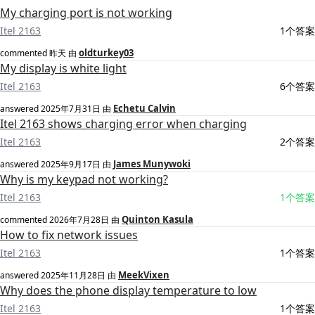
My charging port is not working
Itel 2163
1个答案
oldturkey03
commented
昨天
由
My display is white light
Itel 2163
6个答案
Echetu Calvin
answered
2025年7月31日
由
Itel 2163 shows charging error when charging
Itel 2163
2个答案
James Munywoki
answered
2025年9月17日
由
Why is my keypad not working?
Itel 2163
1个答案
Quinton Kasula
commented
2026年7月28日
由
How to fix network issues
Itel 2163
1个答案
MeekVixen
answered
2025年11月28日
由
Why does the phone display temperature to low
Itel 2163
1个答案