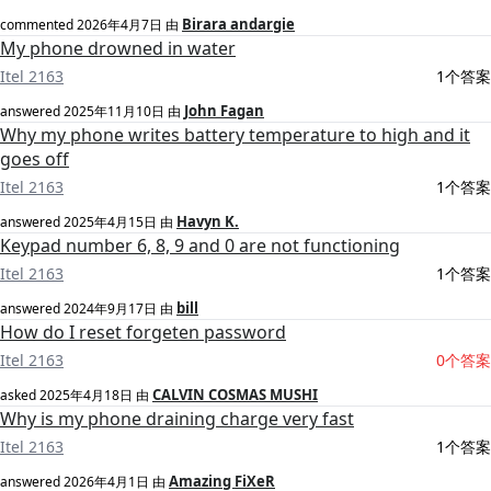
Birara andargie
commented
2026年4月7日
由
My phone drowned in water
Itel 2163
1个答案
John Fagan
answered
2025年11月10日
由
Why my phone writes battery temperature to high and it
goes off
Itel 2163
1个答案
Havyn K.
answered
2025年4月15日
由
Keypad number 6, 8, 9 and 0 are not functioning
Itel 2163
1个答案
bill
answered
2024年9月17日
由
How do I reset forgeten password
Itel 2163
0个答案
CALVIN COSMAS MUSHI
asked
2025年4月18日
由
Why is my phone draining charge very fast
Itel 2163
1个答案
Amazing FiXeR
answered
2026年4月1日
由