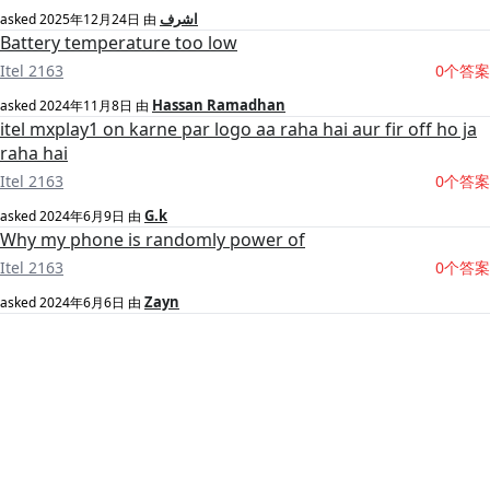
اشرف
asked
2025年12月24日
由
Battery temperature too low
Itel 2163
0个答案
Hassan Ramadhan
asked
2024年11月8日
由
itel mxplay1 on karne par logo aa raha hai aur fir off ho ja
raha hai
Itel 2163
0个答案
G.k
asked
2024年6月9日
由
Why my phone is randomly power of
Itel 2163
0个答案
Zayn
asked
2024年6月6日
由