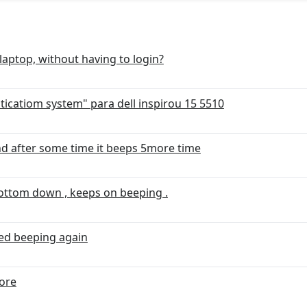
 laptop, without having to login?
icatiom system" para dell inspirou 15 5510
nd after some time it beeps 5more time
bottom down , keeps on beeping .
rted beeping again
core