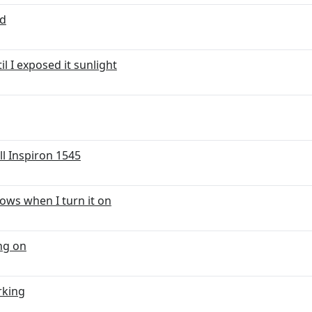
rd
l I exposed it sunlight
l Inspiron 1545
ows when I turn it on
ng on
rking