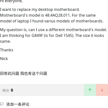
Hi everyone,
I want to replace my desktop motherboard.
Motherboard's model is 48.4AQ28.011. For the same
model of laptop I found varius models of motherboards.
My question is, can I use a different motherboard's model.
I am thinking for G849F (is for Dell 1545). The size it looks
same.
Thanks
Nick
回答此问题
我也有这个问题
0
得分
添加一条评论