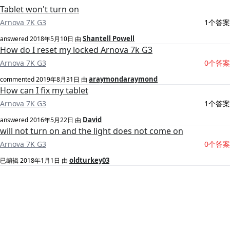
Tablet won't turn on
Arnova 7K G3
1个答案
Shantell Powell
answered
2018年5月10日
由
How do I reset my locked Arnova 7k G3
Arnova 7K G3
0个答案
araymondaraymond
commented
2019年8月31日
由
How can I fix my tablet
Arnova 7K G3
1个答案
David
answered
2016年5月22日
由
will not turn on and the light does not come on
Arnova 7K G3
0个答案
oldturkey03
已编辑
2018年1月1日
由