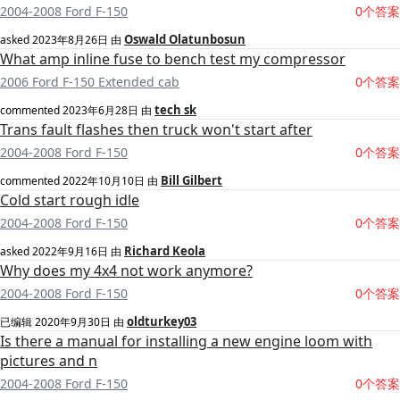
2004-2008 Ford F-150
0个答案
Oswald Olatunbosun
asked
2023年8月26日
由
What amp inline fuse to bench test my compressor
2006 Ford F-150 Extended cab
0个答案
tech sk
commented
2023年6月28日
由
Trans fault flashes then truck won't start after
2004-2008 Ford F-150
0个答案
Bill Gilbert
commented
2022年10月10日
由
Cold start rough idle
2004-2008 Ford F-150
0个答案
Richard Keola
asked
2022年9月16日
由
Why does my 4x4 not work anymore?
2004-2008 Ford F-150
0个答案
oldturkey03
已编辑
2020年9月30日
由
Is there a manual for installing a new engine loom with
pictures and n
2004-2008 Ford F-150
0个答案