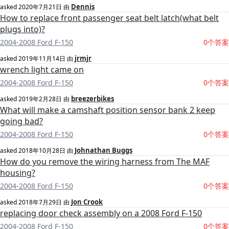
Dennis
asked
2020年7月21日
由
How to replace front passenger seat belt latch(what belt
plugs into)?
2004-2008 Ford F-150
0个答案
jrmjr
asked
2019年11月14日
由
wrench light came on
2004-2008 Ford F-150
0个答案
breezerbikes
asked
2019年2月28日
由
What will make a camshaft position sensor bank 2 keep
going bad?
2004-2008 Ford F-150
0个答案
Johnathan Buggs
asked
2018年10月28日
由
How do you remove the wiring harness from The MAF
housing?
2004-2008 Ford F-150
0个答案
Jon Crook
asked
2018年7月29日
由
replacing door check assembly on a 2008 Ford F-150
2004-2008 Ford F-150
0个答案