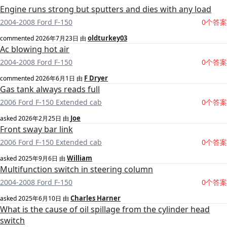
Engine runs strong but sputters and dies with any load
2004-2008 Ford F-150
0个答案
oldturkey03
commented
2026年7月23日
由
Ac blowing hot air
2004-2008 Ford F-150
0个答案
F Dryer
commented
2026年6月1日
由
Gas tank always reads full
2006 Ford F-150 Extended cab
0个答案
Joe
asked
2026年2月25日
由
Front sway bar link
2006 Ford F-150 Extended cab
0个答案
William
asked
2025年9月6日
由
Multifunction switch in steering column
2004-2008 Ford F-150
0个答案
Charles Harner
asked
2025年6月10日
由
What is the cause of oil spillage from the cylinder head
switch