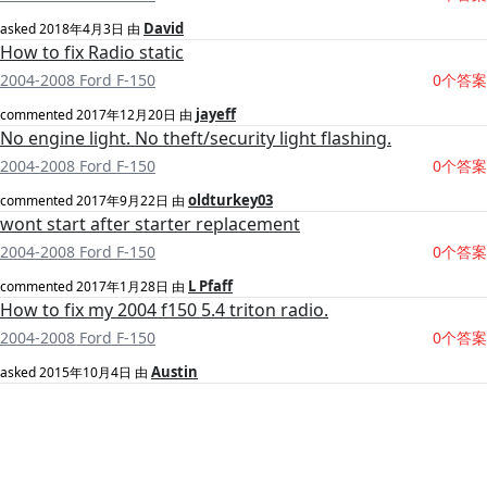
David
asked
2018年4月3日
由
How to fix Radio static
2004-2008 Ford F-150
0个答案
jayeff
commented
2017年12月20日
由
No engine light. No theft/security light flashing.
2004-2008 Ford F-150
0个答案
oldturkey03
commented
2017年9月22日
由
wont start after starter replacement
2004-2008 Ford F-150
0个答案
L Pfaff
commented
2017年1月28日
由
How to fix my 2004 f150 5.4 triton radio.
2004-2008 Ford F-150
0个答案
Austin
asked
2015年10月4日
由