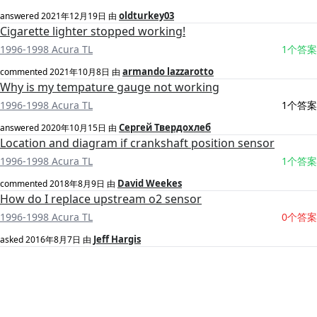
oldturkey03
answered
2021年12月19日
由
Cigarette lighter stopped working!
1996-1998 Acura TL
1个答案
armando lazzarotto
commented
2021年10月8日
由
Why is my tempature gauge not working
1996-1998 Acura TL
1个答案
Сергей Твердохлеб
answered
2020年10月15日
由
Location and diagram if crankshaft position sensor
1996-1998 Acura TL
1个答案
David Weekes
commented
2018年8月9日
由
How do I replace upstream o2 sensor
1996-1998 Acura TL
0个答案
Jeff Hargis
asked
2016年8月7日
由