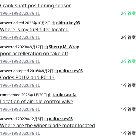
Crank shaft positioning sensor
1996-1998 Acura TL
2个答案
oldturkey03
answer edited
2023年10月2日
由
Where is my fuel filter located
1996-1998 Acura TL
2个答案
Sherry M. Wray
answered
2023年8月17日
由
poor accelleration on take off
1996-1998 Acura TL
2个答案
oldturkey03
answer accepted
2016年8月2日
由
Codes P0102 and P0113
1996-1998 Acura TL
1个答案
tariku asefa
commented
2026年1月20日
由
Location of air idle control valve
1996-1998 Acura TL
1个答案
oldturkey03
answered
2022年12月6日
由
Where are the wiper blade motor located
1996-1998 Acura TL
1个答案