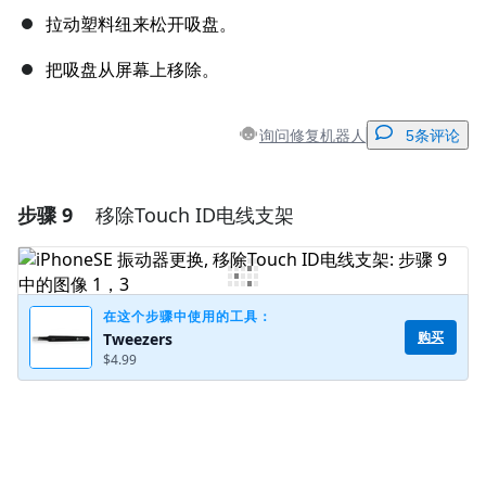
拉动塑料纽来松开吸盘。
把吸盘从屏幕上移除。
询问修复机器人
5条评论
步骤 9
移除Touch ID电线支架
添加一条评论
添加评论
在这个步骤中使用的工具：
购买
Tweezers
$4.99
取消
发帖评论