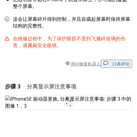
整个屏幕。
这会让屏幕碎片得到控制，并且在撬起屏幕时保持屏幕
结构的完整性。
在维修过程中，为了保护眼部不受到飞溅碎玻璃的伤
害，请佩戴安全眼镜。
询问修复机器人
11条评论
步骤 3
分离显示屏注意事项
添加一条评论
添加评论
取消
发帖评论