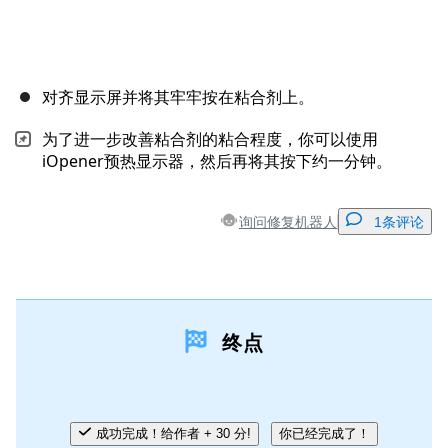
对齐显示屏并将其牢牢按在粘合剂上。
为了进一步改善粘合剂的粘合程度，你可以使用
iOpener预热显示器，然后再将其按下约一分钟。
询问修复机器人
1条评论
添加一条评论
终点
添加评论
取消
发帖评论
成功完成！给作者 + 30 分!
你已经完成了！