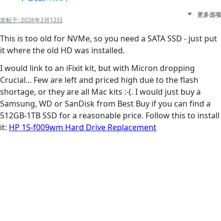
更多选项
发帖于:
2026年2月12日
This is too old for NVMe, so you need a SATA SSD - just put
it where the old HD was installed.
I would link to an iFixit kit, but with Micron dropping
Crucial... Few are left and priced high due to the flash
shortage, or they are all Mac kits :-(. I would just buy a
Samsung, WD or SanDisk from Best Buy if you can find a
512GB-1TB SSD for a reasonable price. Follow this to install
it:
HP 15-f009wm Hard Drive Replacement