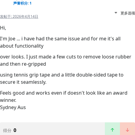
声誉积分: 1
更多选项
发帖于:
2026年4月14日
Hi,
I'm Joe ... i have had the same issue and for me it's all
about functionality
over looks. I just made a few cuts to remove loose rubber
and then re-gripped
using tennis grip tape and a little double-sided tape to
secure it seamlessly.
Feels good and works even if doesn't look like an award
winner.
Sydney Aus
0
得分