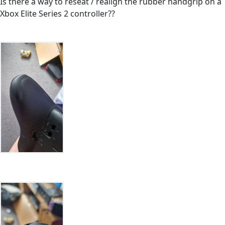
Is there a way to reseat / realign the rubber handgrip on a
Xbox Elite Series 2 controller??