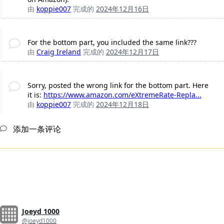
由
koppie007
完成的
2024年12月16日
For the bottom part, you included the same link???
由
Craig Ireland
完成的
2024年12月17日
Sorry, posted the wrong link for the bottom part. Here
it is:
https://www.amazon.com/eXtremeRate-Repla...
由
koppie007
完成的
2024年12月18日
添加一条评论
Joeyd 1000
@joeyd1000