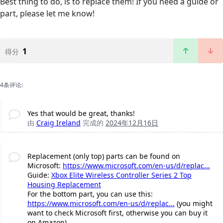
Best thing to do, is to replace them! If you need a guide or
part, please let me know!
1
得分
4条评论:
Yes that would be great, thanks!
由
Craig Ireland
完成的
2024年12月16日
Replacement (only top) parts can be found on
Microsoft:
https://www.microsoft.com/en-us/d/replac...
Guide:
Xbox Elite Wireless Controller Series 2 Top
Housing Replacement
For the bottom part, you can use this:
https://www.microsoft.com/en-us/d/replac...
(you might
want to check Microsoft first, otherwise you can buy it
on Amazon).