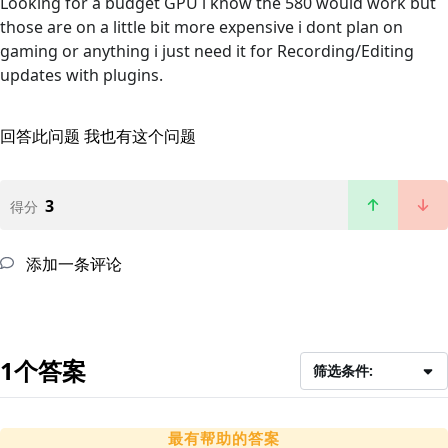
Looking for a budget GPU i know the 580 would work but
those are on a little bit more expensive i dont plan on
gaming or anything i just need it for Recording/Editing
updates with plugins.
回答此问题
我也有这个问题
3
得分
添加一条评论
1个答案
筛选条件:
最有帮助的答案