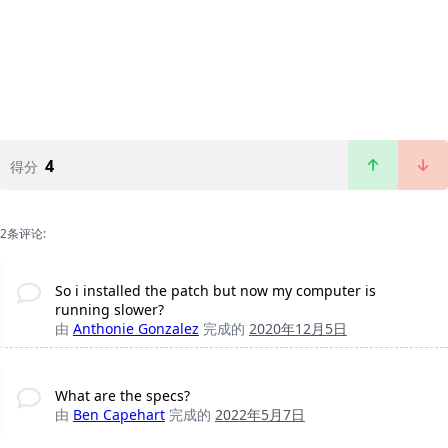
4
得分
2条评论:
So i installed the patch but now my computer is
running slower?
由
Anthonie Gonzalez
完成的
2020年12月5日
What are the specs?
由
Ben Capehart
完成的
2022年5月7日