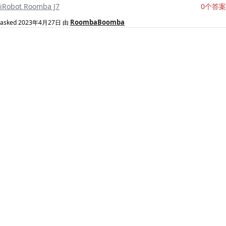
iRobot Roomba J7
0个答案
RoombaBoomba
asked
2023年4月27日
由