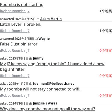
Roomba is not starting
iRobot Roomba J7
1个答案
Adam Martin
answered
2025年7月15日
由
Latch Lever is broken.
iRobot Roomba J7
1个答案
Wayne
answered
2025年2月5日
由
False Dust bin error
iRobot Roomba J7
0个答案
Jimmy
asked
2025年8月3日
由
My J7 keeps saying "empty the bin". I have added a new
bag anf filter
iRobot Roomba J7
0个答案
fuelman8@bellsouth.net
asked
2025年1月7日
由
My roomba will not stay connected to wifi.
iRobot Roomba J7
0个答案
Jimpsie S Ayres
asked
2024年9月8日
由
Why does my roomba mop not go all the way out?