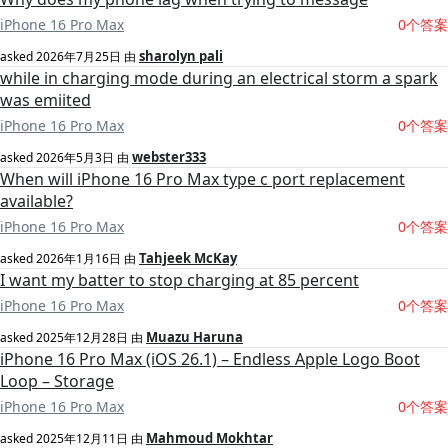
iPhone 16 Pro Max
0个答案
sharolyn pali
asked
2026年7月25日
由
while in charging mode during an electrical storm a spark
was emiited
iPhone 16 Pro Max
0个答案
webster333
asked
2026年5月3日
由
When will iPhone 16 Pro Max type c port replacement
available?
iPhone 16 Pro Max
0个答案
Tahjeek McKay
asked
2026年1月16日
由
I want my batter to stop charging at 85 percent
iPhone 16 Pro Max
0个答案
Muazu Haruna
asked
2025年12月28日
由
iPhone 16 Pro Max (iOS 26.1) – Endless Apple Logo Boot
Loop – Storage
iPhone 16 Pro Max
0个答案
Mahmoud Mokhtar
asked
2025年12月11日
由