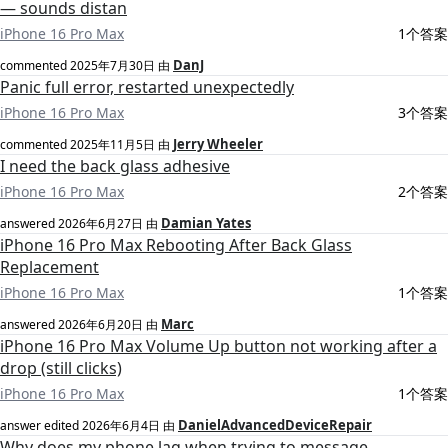
— sounds distan
iPhone 16 Pro Max
1个答案
DanJ
commented
2025年7月30日
由
Panic full error, restarted unexpectedly
iPhone 16 Pro Max
3个答案
Jerry Wheeler
commented
2025年11月5日
由
I need the back glass adhesive
iPhone 16 Pro Max
2个答案
Damian Yates
answered
2026年6月27日
由
iPhone 16 Pro Max Rebooting After Back Glass
Replacement
iPhone 16 Pro Max
1个答案
Marc
answered
2026年6月20日
由
iPhone 16 Pro Max Volume Up button not working after a
drop (still clicks)
iPhone 16 Pro Max
1个答案
DanielAdvancedDeviceRepair
answer edited
2026年6月4日
由
Why does my phone lag when trying to message