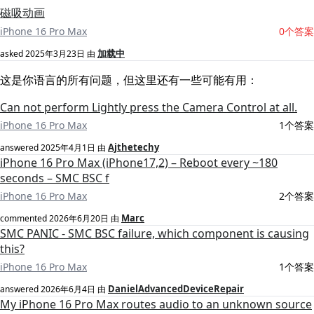
磁吸动画
iPhone 16 Pro Max
0个答案
加载中
asked
2025年3月23日
由
这是你语言的所有问题，但这里还有一些可能有用：
Can not perform Lightly press the Camera Control at all.
iPhone 16 Pro Max
1个答案
Ajthetechy
answered
2025年4月1日
由
iPhone 16 Pro Max (iPhone17,2) – Reboot every ~180
seconds – SMC BSC f
iPhone 16 Pro Max
2个答案
Marc
commented
2026年6月20日
由
SMC PANIC - SMC BSC failure, which component is causing
this?
iPhone 16 Pro Max
1个答案
DanielAdvancedDeviceRepair
answered
2026年6月4日
由
My iPhone 16 Pro Max routes audio to an unknown source