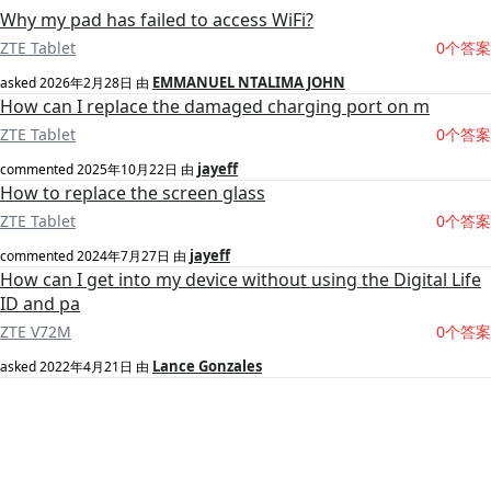
Why my pad has failed to access WiFi?
ZTE Tablet
0个答案
EMMANUEL NTALIMA JOHN
asked
2026年2月28日
由
How can I replace the damaged charging port on m
ZTE Tablet
0个答案
jayeff
commented
2025年10月22日
由
How to replace the screen glass
ZTE Tablet
0个答案
jayeff
commented
2024年7月27日
由
How can I get into my device without using the Digital Life
ID and pa
ZTE V72M
0个答案
Lance Gonzales
asked
2022年4月21日
由