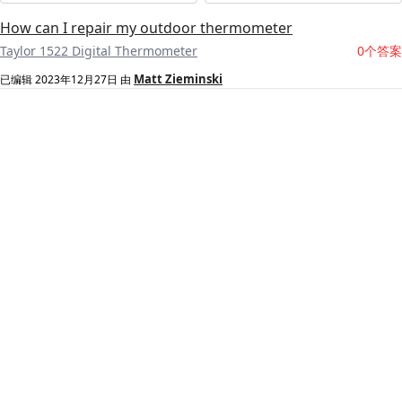
How can I repair my outdoor thermometer
Taylor 1522 Digital Thermometer
0个答案
Matt Zieminski
已编辑
2023年12月27日
由