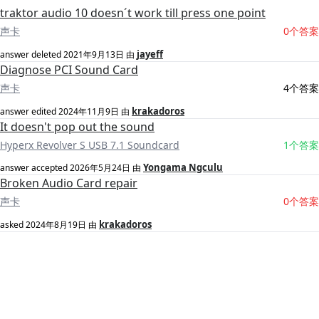
traktor audio 10 doesn´t work till press one point
声卡
0个答案
jayeff
answer deleted
2021年9月13日
由
Diagnose PCI Sound Card
声卡
4个答案
krakadoros
answer edited
2024年11月9日
由
It doesn't pop out the sound
Hyperx Revolver S USB 7.1 Soundcard
1个答案
Yongama Ngculu
answer accepted
2026年5月24日
由
Broken Audio Card repair
声卡
0个答案
krakadoros
asked
2024年8月19日
由