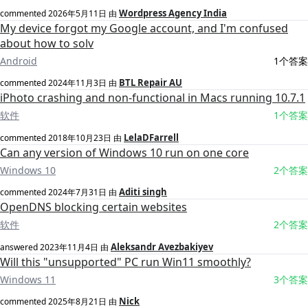
Wordpress Agency India
commented
2026年5月11日
由
My device forgot my Google account, and I'm confused
about how to solv
Android
1个答案
BTL Repair AU
commented
2024年11月3日
由
iPhoto crashing and non-functional in Macs running 10.7.1
软件
1个答案
LelaDFarrell
commented
2018年10月23日
由
Can any version of Windows 10 run on one core
Windows 10
2个答案
Aditi singh
commented
2024年7月31日
由
OpenDNS blocking certain websites
软件
2个答案
Aleksandr Avezbakiyev
answered
2023年11月4日
由
Will this "unsupported" PC run Win11 smoothly?
Windows 11
3个答案
Nick
commented
2025年8月21日
由