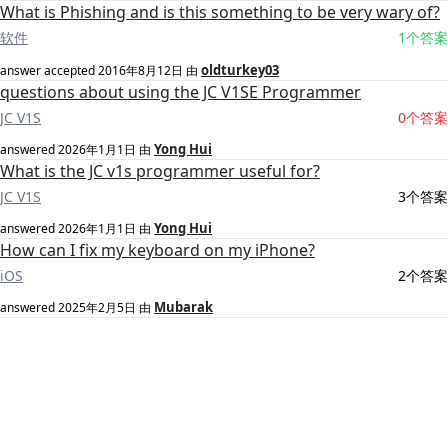
What is Phishing and is this something to be very wary of?
软件
1个答案
oldturkey03
answer accepted
2016年8月12日
由
questions about using the JC V1SE Programmer
JC V1S
0个答案
Yong Hui
answered
2026年1月1日
由
What is the JC v1s programmer useful for?
JC V1S
3个答案
Yong Hui
answered
2026年1月1日
由
How can I fix my keyboard on my iPhone?
iOS
2个答案
Mubarak
answered
2025年2月5日
由