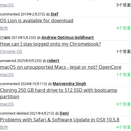
macOS
5个答案
Stef
commented
2019年2月27日
由
OS Lion is available for download
软件
4个答案
Andrew Optimus Goldheart
已编辑
2013年5月23日
由
How can I stay logged onto my Chromebook?
Chrome OS
1个答案
robert
answered
2025年9月23日
由
macOS on unsupported Macs - legal or not? OpenCore
macOS
1个答案
Manvendra Singh
commented
2024年10月11日
由
Cloning 250 GB hard drive to 512 SSD with bootcamp
partition
macOS
6个答案
DanJ
comment deleted
2021年4月21日
由
Problems with Safari & Software Update in OSX 10.5.8
软件
4个答案