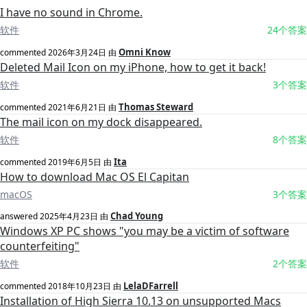
I have no sound in Chrome.
软件
24个答案
Omni Know
commented
2026年3月24日
由
Deleted Mail Icon on my iPhone, how to get it back!
软件
3个答案
Thomas Steward
commented
2021年6月21日
由
The mail icon on my dock disappeared.
软件
8个答案
Ita
commented
2019年6月5日
由
How to download Mac OS El Capitan
macOS
3个答案
Chad Young
answered
2025年4月23日
由
Windows XP PC shows "you may be a victim of software
counterfeiting"
软件
2个答案
LelaDFarrell
commented
2018年10月23日
由
Installation of High Sierra 10.13 on unsupported Macs