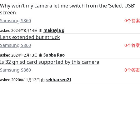
Why won’t my camera let me switch from the ‘Select USB’
screen
Samsung S860
0个答案
makayla g
asked
2024年8月14日
由
Lens extended but struck
Samsung S860
0个答案
Subba Rao
asked
2024年2月13日
由
Is 32 gn sd card supported by this camera
Samsung S860
0个答案
sekharsen21
asked
2020年11月12日
由