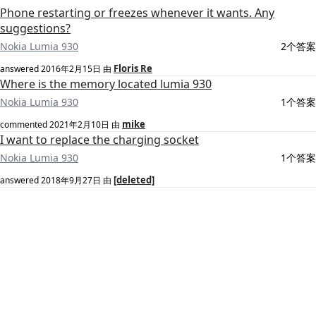
Phone restarting or freezes whenever it wants. Any
suggestions?
Nokia Lumia 930
2个答案
Floris Re
answered
2016年2月15日
由
Where is the memory located lumia 930
Nokia Lumia 930
1个答案
mike
commented
2021年2月10日
由
I want to replace the charging socket
Nokia Lumia 930
1个答案
[deleted]
answered
2018年9月27日
由