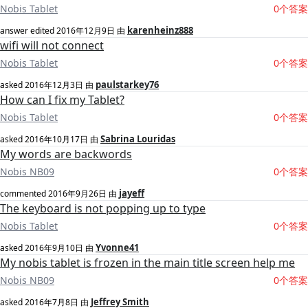
Nobis Tablet
0个答案
karenheinz888
answer edited
2016年12月9日
由
wifi will not connect
Nobis Tablet
0个答案
paulstarkey76
asked
2016年12月3日
由
How can I fix my Tablet?
Nobis Tablet
0个答案
Sabrina Louridas
asked
2016年10月17日
由
My words are backwords
Nobis NB09
0个答案
jayeff
commented
2016年9月26日
由
The keyboard is not popping up to type
Nobis Tablet
0个答案
Yvonne41
asked
2016年9月10日
由
My nobis tablet is frozen in the main title screen help me
Nobis NB09
0个答案
Jeffrey Smith
asked
2016年7月8日
由