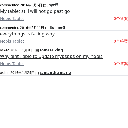
jayeff
commented
2016年3月5日
由
My tablet still will not go past go
Nobis Tablet
0个答案
BurnieG
commented
2016年2月11日
由
everythings is failing why
Nobis Tablet
0个答案
tomara king
asked
2016年1月26日
由
Why aint I able to update mybspps on my nobis
Nobis Tablet
0个答案
samantha marie
asked
2016年1月24日
由