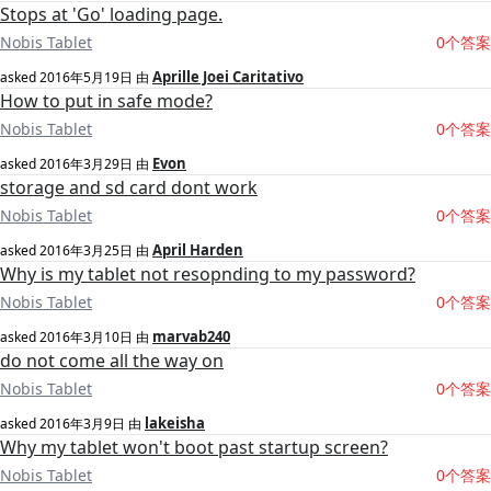
Stops at 'Go' loading page.
Nobis Tablet
0个答案
Aprille Joei Caritativo
asked
2016年5月19日
由
How to put in safe mode?
Nobis Tablet
0个答案
Evon
asked
2016年3月29日
由
storage and sd card dont work
Nobis Tablet
0个答案
April Harden
asked
2016年3月25日
由
Why is my tablet not resopnding to my password?
Nobis Tablet
0个答案
marvab240
asked
2016年3月10日
由
do not come all the way on
Nobis Tablet
0个答案
lakeisha
asked
2016年3月9日
由
Why my tablet won't boot past startup screen?
Nobis Tablet
0个答案