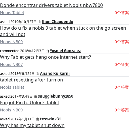
Donde encontrar drivers tablet Nobis nbw7800
Nobis Tablet
0个答案
Jhon Chaguendo
asked
2019年10月27日
由
How do u fix a nobis 9 tablet when stuck on the go screen
and will not
Nobis NB09
0个答案
Yosniel Gonzalez
commented
2018年12月3日
由
Why Tablet gets hang once internet start?
Nobis NB07
0个答案
Anand Kulkarni
asked
2018年6月24日
由
tablet resetting after turn on
Nobis Tablet
0个答案
snugglebunny2850
asked
2017年3月9日
由
Forgot Pin to Unlock Tablet
Nobis NB09
0个答案
tesswink31
asked
2017年1月11日
由
Why has my tablet shut down