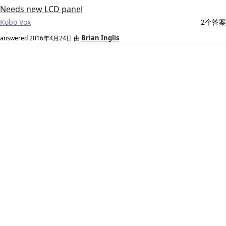
Needs new LCD panel
Kobo Vox
2个答案
Brian Inglis
answered
2016年4月24日
由