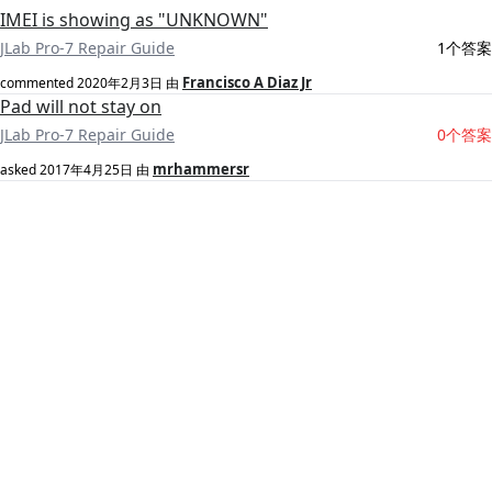
IMEI is showing as "UNKNOWN"
JLab Pro-7 Repair Guide
1个答案
Francisco A Diaz Jr
commented
2020年2月3日
由
Pad will not stay on
JLab Pro-7 Repair Guide
0个答案
mrhammersr
asked
2017年4月25日
由