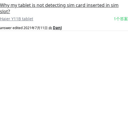
Why my tablet is not detecting sim card inserted in sim
slot?
Haier Y11B tablet
1个答案
DanJ
answer edited
2021年7月11日
由