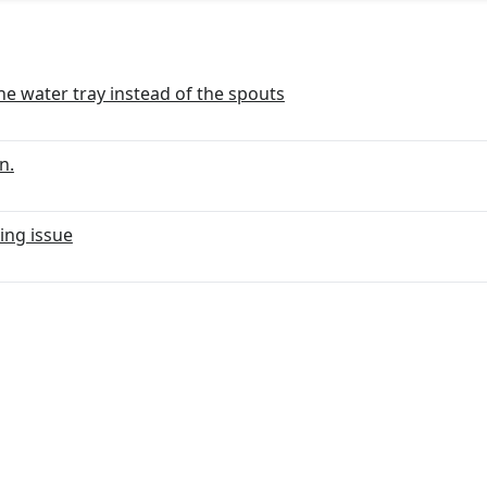
he water tray instead of the spouts
n.
hing issue