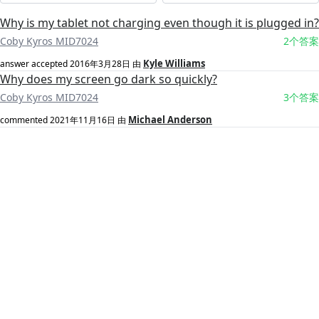
Why is my tablet not charging even though it is plugged in?
Coby Kyros MID7024
2个答案
Kyle Williams
answer accepted
2016年3月28日
由
Why does my screen go dark so quickly?
Coby Kyros MID7024
3个答案
Michael Anderson
commented
2021年11月16日
由