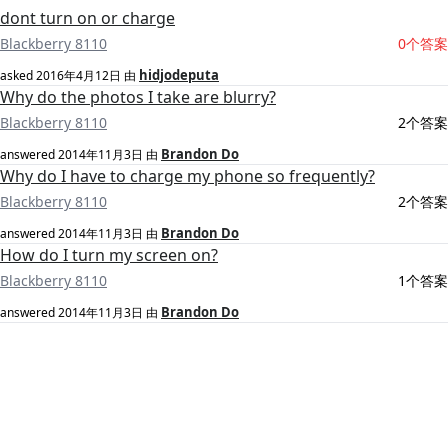
dont turn on or charge
Blackberry 8110
0个答案
hidjodeputa
asked
2016年4月12日
由
Why do the photos I take are blurry?
Blackberry 8110
2个答案
Brandon Do
answered
2014年11月3日
由
Why do I have to charge my phone so frequently?
Blackberry 8110
2个答案
Brandon Do
answered
2014年11月3日
由
How do I turn my screen on?
Blackberry 8110
1个答案
Brandon Do
answered
2014年11月3日
由