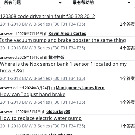
所有问题
最有帮助的
120308 code drive train fault f30 328 2012
2011-2018 BMW 3-Series (F30 F31 F34 F35)
2个答案
Kevin Alexis Cortes
answered
2026年7月16日
由
Is the vacuum pump and brake booster the same thing
2011-2018 BMW 3-Series (F30 F31 F34 F35)
4个答案
机油拌饭
answered
2026年1月16日
由
Where is the Nox sensor bank 1 sensor 1 located on my
bmw 328d
2011-2018 BMW 3-Series (F30 F31 F34 F35)
1个答案
Montgomery James Kern
answer edited
2024年3月24日
由
How can I adjust hand brake
2011-2018 BMW 3-Series (F30 F31 F34 F35)
1个答案
oldturkey03
answered
2026年5月4日
由
How to replace electric water pump
2011-2018 BMW 3-Series (F30 F31 F34 F35)
1个答案