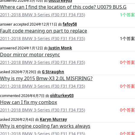
oldturkey03
answered
2026年3月10日
由
Where can I find the location of this code? U0079 BUS.G
2011-2018 BMW 3-Series (F30 F31 F34 F35)
1个答案
fafoy58
answer accepted
2024年12月11日
由
Fault code meaning on part to replace
2011-2018 BMW 3-Series (F30 F31 F34 F35)
1个答案
Justin Monk
answered
2024年1月12日
由
Door mirror motor resync
2011-2018 BMW 3-Series (F30 F31 F34 F35)
0个答案
G Straughn
asked
2026年7月29日
由
Why is my 2015 Bmw-X3 2.0L MISFIRING?
2011-2018 BMW 3-Series (F30 F31 F34 F35)
0个答案
oldturkey03
commented
2026年6月7日
由
How can I fix my combox
2011-2018 BMW 3-Series (F30 F31 F34 F35)
0个答案
Karyn Murray
asked
2026年2月4日
由
Why is engine cooling fan works always
2011-2018 BMW 3-Series (F30 F31 F34 F35)
0个答案