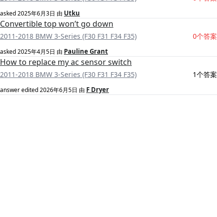
Utku
asked
2025年6月3日
由
Convertible top won’t go down
2011-2018 BMW 3-Series (F30 F31 F34 F35)
0个答案
Pauline Grant
asked
2025年4月5日
由
How to replace my ac sensor switch
2011-2018 BMW 3-Series (F30 F31 F34 F35)
1个答案
F Dryer
answer edited
2026年6月5日
由