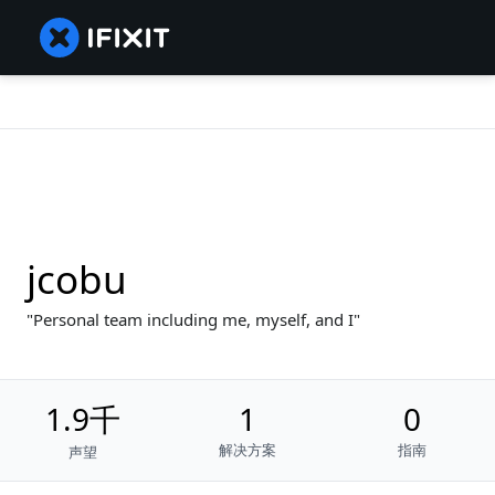
jcobu
Personal team including me, myself, and I
1.9千
1
0
解决方案
指南
声望