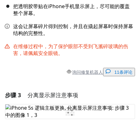
把透明胶带贴在iPhone手机显示屏上，尽可能的覆盖
整个屏幕。
这会让屏幕碎片得到控制，并且在撬起屏幕时保持屏幕
结构的完整性。
在维修过程中，为了保护眼部不受到飞溅碎玻璃的伤
害，请佩戴安全眼镜。
询问修复机器人
11条评论
步骤 3
分离显示屏注意事项
添加一条评论
添加评论
取消
发帖评论