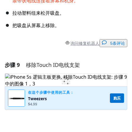
条带状电线连接着屏幕和机身。
拉动塑料纽来松开吸盘。
把吸盘从屏幕上移除。
询问修复机器人
5条评论
步骤 9
移除Touch ID电线支架
添加一条评论
添加评论
在这个步骤中使用的工具：
购买
Tweezers
$4.99
取消
发帖评论