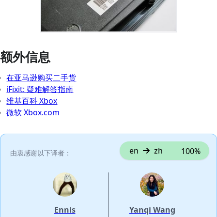
额外信息
在亚马逊购买二手货
iFixit: 疑难解答指南
维基百科 Xbox
微软 Xbox.com
en
zh
100%
由衷感谢以下译者：
Ennis
Yanqi Wang