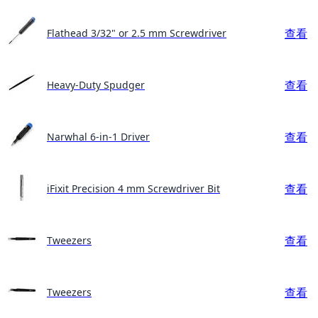
查看
Flathead 3/32" or 2.5 mm Screwdriver
查看
Heavy-Duty Spudger
查看
Narwhal 6-in-1 Driver
查看
iFixit Precision 4 mm Screwdriver Bit
查看
Tweezers
查看
Tweezers