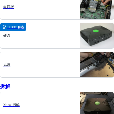
电源板
IFIXIT 精选
硬盘
风扇
拆​解
Xbox 拆解