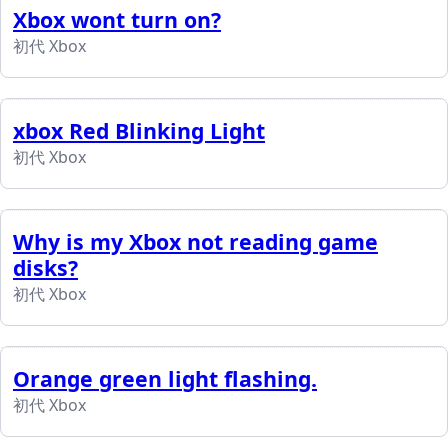
Xbox wont turn on?
初代 Xbox
xbox Red Blinking Light
初代 Xbox
Why is my Xbox not reading game
disks?
初代 Xbox
Orange green light flashing.
初代 Xbox