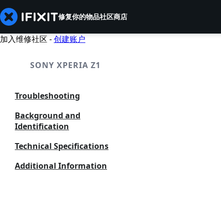
修复你的物品
社区
商店
加入维修社区 -
创建账户
SONY XPERIA Z1
Troubleshooting
Background and
Identification
Technical Specifications
Additional Information