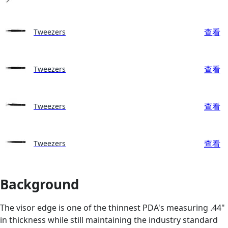
查看
Tweezers
查看
Tweezers
查看
Tweezers
查看
Tweezers
Background
The visor edge is one of the thinnest PDA's measuring .44"
in thickness while still maintaining the industry standard