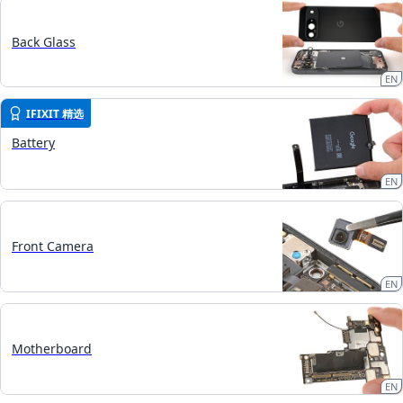
Back Glass
EN
IFIXIT 精选
Battery
EN
Front Camera
EN
Motherboard
EN