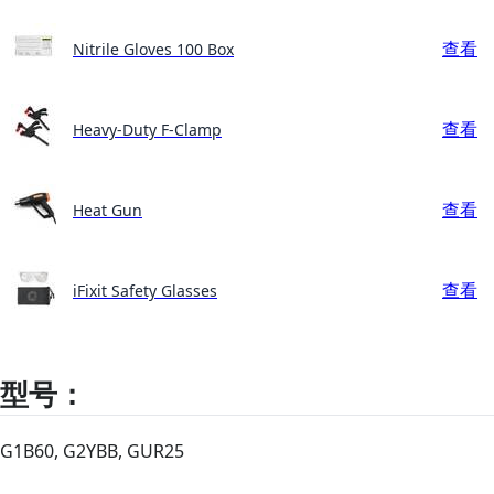
查看
Nitrile Gloves 100 Box
查看
Heavy-Duty F-Clamp
查看
Heat Gun
查看
iFixit Safety Glasses
型号：
G1B60, G2YBB, GUR25