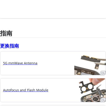
指南
更换指南
5G mmWave Antenna
EN
Autofocus and Flash Module
EN