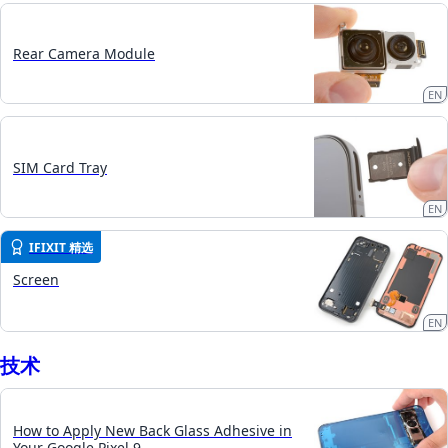
Rear Camera Module
EN
SIM Card Tray
EN
IFIXIT 精选
Screen
EN
技术
How to Apply New Back Glass Adhesive in
Your Google Pixel 9