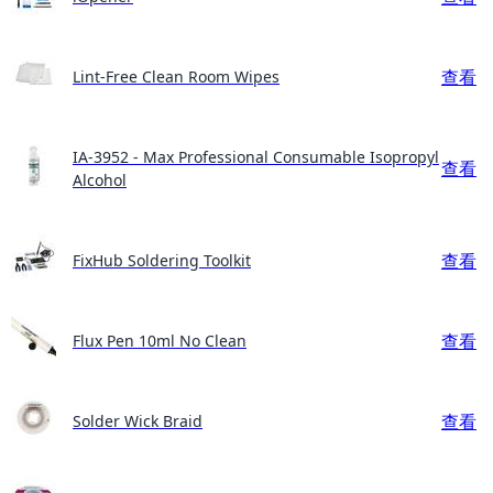
查看
Lint-Free Clean Room Wipes
IA-3952 - Max Professional Consumable Isopropyl
查看
Alcohol
查看
FixHub Soldering Toolkit
查看
Flux Pen 10ml No Clean
查看
Solder Wick Braid