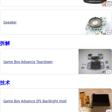
EN
Speaker
EN
拆​解
Game Boy Advance Teardown
EN
技术
Game Boy Advance IPS Backlight mod
EN