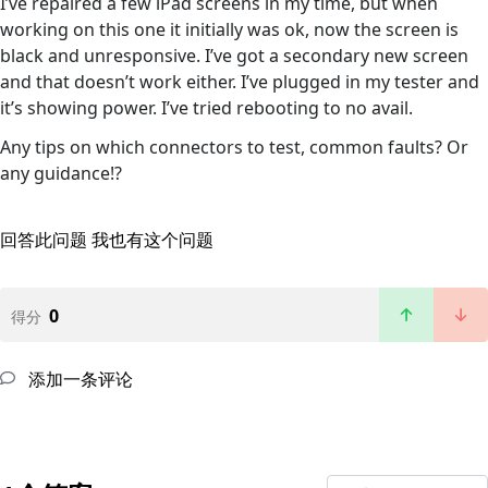
I’ve repaired a few iPad screens in my time, but when
working on this one it initially was ok, now the screen is
black and unresponsive. I’ve got a secondary new screen
and that doesn’t work either. I’ve plugged in my tester and
it’s showing power. I’ve tried rebooting to no avail.
Any tips on which connectors to test, common faults? Or
any guidance!?
回答此问题
我也有这个问题
0
得分
添加一条评论